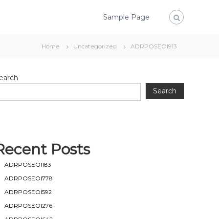
Sample Page
Home
Uncategorized
ADRPOSEOI913
earch
Search
Recent Posts
ADRPOSEOI183
ADRPOSEOI778
ADRPOSEOI592
ADRPOSEOI276