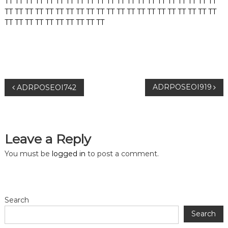
TT
TT
TT
TT
TT
TT
TT
TT
TT
TT
TT
TT
TT
TT
TT
TT
TT
TT
TT
TT
TT
TT
TT
TT
TT
TT
TT
TT
TT
TT
TT
TT
TT
TT
TT
TT
TT
TT
TT
TT
TT
TT
TT
TT
TT
TT
TT
TT
TT
TT
TT
TT
P
ADRPOSEOI919
ADRPOSEOI742
o
s
Leave a Reply
t
You must be
logged in
to post a comment.
n
a
Search
Search
v