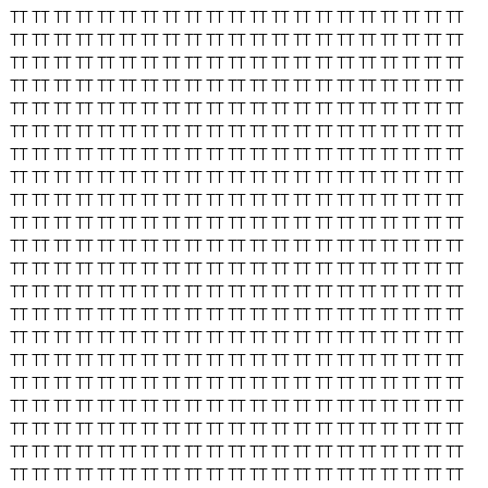
TT
TT
TT
TT
TT
TT
TT
TT
TT
TT
TT
TT
TT
TT
TT
TT
TT
TT
TT
TT
TT
TT
TT
TT
TT
TT
TT
TT
TT
TT
TT
TT
TT
TT
TT
TT
TT
TT
TT
TT
TT
TT
TT
TT
TT
TT
TT
TT
TT
TT
TT
TT
TT
TT
TT
TT
TT
TT
TT
TT
TT
TT
TT
TT
TT
TT
TT
TT
TT
TT
TT
TT
TT
TT
TT
TT
TT
TT
TT
TT
TT
TT
TT
TT
TT
TT
TT
TT
TT
TT
TT
TT
TT
TT
TT
TT
TT
TT
TT
TT
TT
TT
TT
TT
TT
TT
TT
TT
TT
TT
TT
TT
TT
TT
TT
TT
TT
TT
TT
TT
TT
TT
TT
TT
TT
TT
TT
TT
TT
TT
TT
TT
TT
TT
TT
TT
TT
TT
TT
TT
TT
TT
TT
TT
TT
TT
TT
TT
TT
TT
TT
TT
TT
TT
TT
TT
TT
TT
TT
TT
TT
TT
TT
TT
TT
TT
TT
TT
TT
TT
TT
TT
TT
TT
TT
TT
TT
TT
TT
TT
TT
TT
TT
TT
TT
TT
TT
TT
TT
TT
TT
TT
TT
TT
TT
TT
TT
TT
TT
TT
TT
TT
TT
TT
TT
TT
TT
TT
TT
TT
TT
TT
TT
TT
TT
TT
TT
TT
TT
TT
TT
TT
TT
TT
TT
TT
TT
TT
TT
TT
TT
TT
TT
TT
TT
TT
TT
TT
TT
TT
TT
TT
TT
TT
TT
TT
TT
TT
TT
TT
TT
TT
TT
TT
TT
TT
TT
TT
TT
TT
TT
TT
TT
TT
TT
TT
TT
TT
TT
TT
TT
TT
TT
TT
TT
TT
TT
TT
TT
TT
TT
TT
TT
TT
TT
TT
TT
TT
TT
TT
TT
TT
TT
TT
TT
TT
TT
TT
TT
TT
TT
TT
TT
TT
TT
TT
TT
TT
TT
TT
TT
TT
TT
TT
TT
TT
TT
TT
TT
TT
TT
TT
TT
TT
TT
TT
TT
TT
TT
TT
TT
TT
TT
TT
TT
TT
TT
TT
TT
TT
TT
TT
TT
TT
TT
TT
TT
TT
TT
TT
TT
TT
TT
TT
TT
TT
TT
TT
TT
TT
TT
TT
TT
TT
TT
TT
TT
TT
TT
TT
TT
TT
TT
TT
TT
TT
TT
TT
TT
TT
TT
TT
TT
TT
TT
TT
TT
TT
TT
TT
TT
TT
TT
TT
TT
TT
TT
TT
TT
TT
TT
TT
TT
TT
TT
TT
TT
TT
TT
TT
TT
TT
TT
TT
TT
TT
TT
TT
TT
TT
TT
TT
TT
TT
TT
TT
TT
TT
TT
TT
TT
TT
TT
TT
TT
TT
TT
TT
TT
TT
TT