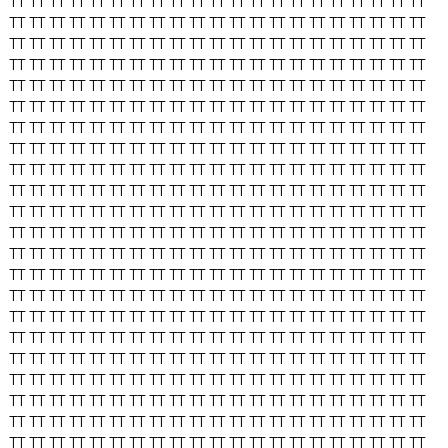
TT
TT
TT
TT
TT
TT
TT
TT
TT
TT
TT
TT
TT
TT
TT
TT
TT
TT
TT
TT
TT
TT
TT
TT
TT
TT
TT
TT
TT
TT
TT
TT
TT
TT
TT
TT
TT
TT
TT
TT
TT
TT
TT
TT
TT
TT
TT
TT
TT
TT
TT
TT
TT
TT
TT
TT
TT
TT
TT
TT
TT
TT
TT
TT
TT
TT
TT
TT
TT
TT
TT
TT
TT
TT
TT
TT
TT
TT
TT
TT
TT
TT
TT
TT
TT
TT
TT
TT
TT
TT
TT
TT
TT
TT
TT
TT
TT
TT
TT
TT
TT
TT
TT
TT
TT
TT
TT
TT
TT
TT
TT
TT
TT
TT
TT
TT
TT
TT
TT
TT
TT
TT
TT
TT
TT
TT
TT
TT
TT
TT
TT
TT
TT
TT
TT
TT
TT
TT
TT
TT
TT
TT
TT
TT
TT
TT
TT
TT
TT
TT
TT
TT
TT
TT
TT
TT
TT
TT
TT
TT
TT
TT
TT
TT
TT
TT
TT
TT
TT
TT
TT
TT
TT
TT
TT
TT
TT
TT
TT
TT
TT
TT
TT
TT
TT
TT
TT
TT
TT
TT
TT
TT
TT
TT
TT
TT
TT
TT
TT
TT
TT
TT
TT
TT
TT
TT
TT
TT
TT
TT
TT
TT
TT
TT
TT
TT
TT
TT
TT
TT
TT
TT
TT
TT
TT
TT
TT
TT
TT
TT
TT
TT
TT
TT
TT
TT
TT
TT
TT
TT
TT
TT
TT
TT
TT
TT
TT
TT
TT
TT
TT
TT
TT
TT
TT
TT
TT
TT
TT
TT
TT
TT
TT
TT
TT
TT
TT
TT
TT
TT
TT
TT
TT
TT
TT
TT
TT
TT
TT
TT
TT
TT
TT
TT
TT
TT
TT
TT
TT
TT
TT
TT
TT
TT
TT
TT
TT
TT
TT
TT
TT
TT
TT
TT
TT
TT
TT
TT
TT
TT
TT
TT
TT
TT
TT
TT
TT
TT
TT
TT
TT
TT
TT
TT
TT
TT
TT
TT
TT
TT
TT
TT
TT
TT
TT
TT
TT
TT
TT
TT
TT
TT
TT
TT
TT
TT
TT
TT
TT
TT
TT
TT
TT
TT
TT
TT
TT
TT
TT
TT
TT
TT
TT
TT
TT
TT
TT
TT
TT
TT
TT
TT
TT
TT
TT
TT
TT
TT
TT
TT
TT
TT
TT
TT
TT
TT
TT
TT
TT
TT
TT
TT
TT
TT
TT
TT
TT
TT
TT
TT
TT
TT
TT
TT
TT
TT
TT
TT
TT
TT
TT
TT
TT
TT
TT
TT
TT
TT
TT
TT
TT
TT
TT
TT
TT
TT
TT
TT
TT
TT
TT
TT
TT
TT
TT
TT
TT
TT
TT
TT
TT
TT
TT
TT
TT
TT
TT
TT
TT
TT
TT
TT
TT
TT
TT
TT
TT
TT
TT
TT
TT
TT