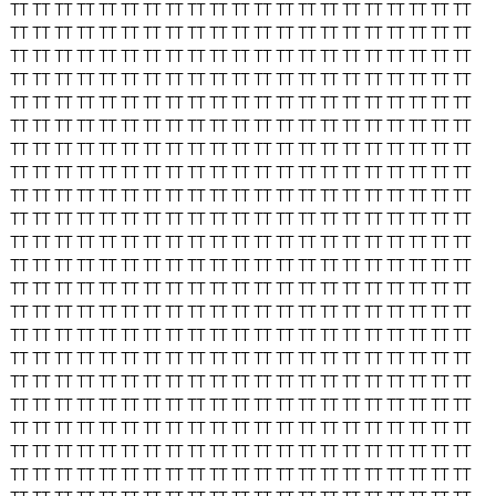
TT
TT
TT
TT
TT
TT
TT
TT
TT
TT
TT
TT
TT
TT
TT
TT
TT
TT
TT
TT
TT
TT
TT
TT
TT
TT
TT
TT
TT
TT
TT
TT
TT
TT
TT
TT
TT
TT
TT
TT
TT
TT
TT
TT
TT
TT
TT
TT
TT
TT
TT
TT
TT
TT
TT
TT
TT
TT
TT
TT
TT
TT
TT
TT
TT
TT
TT
TT
TT
TT
TT
TT
TT
TT
TT
TT
TT
TT
TT
TT
TT
TT
TT
TT
TT
TT
TT
TT
TT
TT
TT
TT
TT
TT
TT
TT
TT
TT
TT
TT
TT
TT
TT
TT
TT
TT
TT
TT
TT
TT
TT
TT
TT
TT
TT
TT
TT
TT
TT
TT
TT
TT
TT
TT
TT
TT
TT
TT
TT
TT
TT
TT
TT
TT
TT
TT
TT
TT
TT
TT
TT
TT
TT
TT
TT
TT
TT
TT
TT
TT
TT
TT
TT
TT
TT
TT
TT
TT
TT
TT
TT
TT
TT
TT
TT
TT
TT
TT
TT
TT
TT
TT
TT
TT
TT
TT
TT
TT
TT
TT
TT
TT
TT
TT
TT
TT
TT
TT
TT
TT
TT
TT
TT
TT
TT
TT
TT
TT
TT
TT
TT
TT
TT
TT
TT
TT
TT
TT
TT
TT
TT
TT
TT
TT
TT
TT
TT
TT
TT
TT
TT
TT
TT
TT
TT
TT
TT
TT
TT
TT
TT
TT
TT
TT
TT
TT
TT
TT
TT
TT
TT
TT
TT
TT
TT
TT
TT
TT
TT
TT
TT
TT
TT
TT
TT
TT
TT
TT
TT
TT
TT
TT
TT
TT
TT
TT
TT
TT
TT
TT
TT
TT
TT
TT
TT
TT
TT
TT
TT
TT
TT
TT
TT
TT
TT
TT
TT
TT
TT
TT
TT
TT
TT
TT
TT
TT
TT
TT
TT
TT
TT
TT
TT
TT
TT
TT
TT
TT
TT
TT
TT
TT
TT
TT
TT
TT
TT
TT
TT
TT
TT
TT
TT
TT
TT
TT
TT
TT
TT
TT
TT
TT
TT
TT
TT
TT
TT
TT
TT
TT
TT
TT
TT
TT
TT
TT
TT
TT
TT
TT
TT
TT
TT
TT
TT
TT
TT
TT
TT
TT
TT
TT
TT
TT
TT
TT
TT
TT
TT
TT
TT
TT
TT
TT
TT
TT
TT
TT
TT
TT
TT
TT
TT
TT
TT
TT
TT
TT
TT
TT
TT
TT
TT
TT
TT
TT
TT
TT
TT
TT
TT
TT
TT
TT
TT
TT
TT
TT
TT
TT
TT
TT
TT
TT
TT
TT
TT
TT
TT
TT
TT
TT
TT
TT
TT
TT
TT
TT
TT
TT
TT
TT
TT
TT
TT
TT
TT
TT
TT
TT
TT