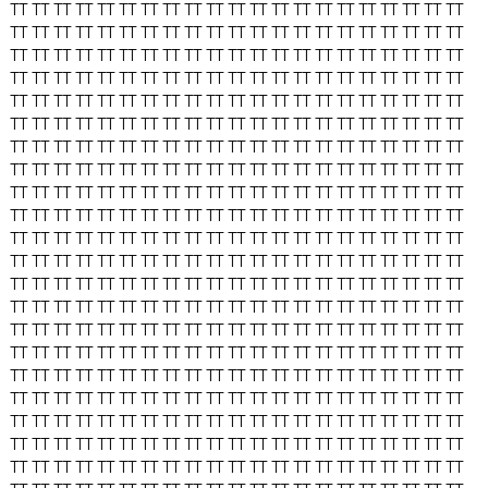
TT
TT
TT
TT
TT
TT
TT
TT
TT
TT
TT
TT
TT
TT
TT
TT
TT
TT
TT
TT
TT
TT
TT
TT
TT
TT
TT
TT
TT
TT
TT
TT
TT
TT
TT
TT
TT
TT
TT
TT
TT
TT
TT
TT
TT
TT
TT
TT
TT
TT
TT
TT
TT
TT
TT
TT
TT
TT
TT
TT
TT
TT
TT
TT
TT
TT
TT
TT
TT
TT
TT
TT
TT
TT
TT
TT
TT
TT
TT
TT
TT
TT
TT
TT
TT
TT
TT
TT
TT
TT
TT
TT
TT
TT
TT
TT
TT
TT
TT
TT
TT
TT
TT
TT
TT
TT
TT
TT
TT
TT
TT
TT
TT
TT
TT
TT
TT
TT
TT
TT
TT
TT
TT
TT
TT
TT
TT
TT
TT
TT
TT
TT
TT
TT
TT
TT
TT
TT
TT
TT
TT
TT
TT
TT
TT
TT
TT
TT
TT
TT
TT
TT
TT
TT
TT
TT
TT
TT
TT
TT
TT
TT
TT
TT
TT
TT
TT
TT
TT
TT
TT
TT
TT
TT
TT
TT
TT
TT
TT
TT
TT
TT
TT
TT
TT
TT
TT
TT
TT
TT
TT
TT
TT
TT
TT
TT
TT
TT
TT
TT
TT
TT
TT
TT
TT
TT
TT
TT
TT
TT
TT
TT
TT
TT
TT
TT
TT
TT
TT
TT
TT
TT
TT
TT
TT
TT
TT
TT
TT
TT
TT
TT
TT
TT
TT
TT
TT
TT
TT
TT
TT
TT
TT
TT
TT
TT
TT
TT
TT
TT
TT
TT
TT
TT
TT
TT
TT
TT
TT
TT
TT
TT
TT
TT
TT
TT
TT
TT
TT
TT
TT
TT
TT
TT
TT
TT
TT
TT
TT
TT
TT
TT
TT
TT
TT
TT
TT
TT
TT
TT
TT
TT
TT
TT
TT
TT
TT
TT
TT
TT
TT
TT
TT
TT
TT
TT
TT
TT
TT
TT
TT
TT
TT
TT
TT
TT
TT
TT
TT
TT
TT
TT
TT
TT
TT
TT
TT
TT
TT
TT
TT
TT
TT
TT
TT
TT
TT
TT
TT
TT
TT
TT
TT
TT
TT
TT
TT
TT
TT
TT
TT
TT
TT
TT
TT
TT
TT
TT
TT
TT
TT
TT
TT
TT
TT
TT
TT
TT
TT
TT
TT
TT
TT
TT
TT
TT
TT
TT
TT
TT
TT
TT
TT
TT
TT
TT
TT
TT
TT
TT
TT
TT
TT
TT
TT
TT
TT
TT
TT
TT
TT
TT
TT
TT
TT
TT
TT
TT
TT
TT
TT
TT
TT
TT
TT
TT
TT
TT
TT
TT
TT
TT
TT
TT
TT
TT
TT
TT
TT
TT
TT
TT
TT
TT
TT
TT
TT
TT
TT
TT
TT