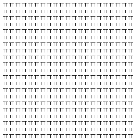
TT
TT
TT
TT
TT
TT
TT
TT
TT
TT
TT
TT
TT
TT
TT
TT
TT
TT
TT
TT
TT
TT
TT
TT
TT
TT
TT
TT
TT
TT
TT
TT
TT
TT
TT
TT
TT
TT
TT
TT
TT
TT
TT
TT
TT
TT
TT
TT
TT
TT
TT
TT
TT
TT
TT
TT
TT
TT
TT
TT
TT
TT
TT
TT
TT
TT
TT
TT
TT
TT
TT
TT
TT
TT
TT
TT
TT
TT
TT
TT
TT
TT
TT
TT
TT
TT
TT
TT
TT
TT
TT
TT
TT
TT
TT
TT
TT
TT
TT
TT
TT
TT
TT
TT
TT
TT
TT
TT
TT
TT
TT
TT
TT
TT
TT
TT
TT
TT
TT
TT
TT
TT
TT
TT
TT
TT
TT
TT
TT
TT
TT
TT
TT
TT
TT
TT
TT
TT
TT
TT
TT
TT
TT
TT
TT
TT
TT
TT
TT
TT
TT
TT
TT
TT
TT
TT
TT
TT
TT
TT
TT
TT
TT
TT
TT
TT
TT
TT
TT
TT
TT
TT
TT
TT
TT
TT
TT
TT
TT
TT
TT
TT
TT
TT
TT
TT
TT
TT
TT
TT
TT
TT
TT
TT
TT
TT
TT
TT
TT
TT
TT
TT
TT
TT
TT
TT
TT
TT
TT
TT
TT
TT
TT
TT
TT
TT
TT
TT
TT
TT
TT
TT
TT
TT
TT
TT
TT
TT
TT
TT
TT
TT
TT
TT
TT
TT
TT
TT
TT
TT
TT
TT
TT
TT
TT
TT
TT
TT
TT
TT
TT
TT
TT
TT
TT
TT
TT
TT
TT
TT
TT
TT
TT
TT
TT
TT
TT
TT
TT
TT
TT
TT
TT
TT
TT
TT
TT
TT
TT
TT
TT
TT
TT
TT
TT
TT
TT
TT
TT
TT
TT
TT
TT
TT
TT
TT
TT
TT
TT
TT
TT
TT
TT
TT
TT
TT
TT
TT
TT
TT
TT
TT
TT
TT
TT
TT
TT
TT
TT
TT
TT
TT
TT
TT
TT
TT
TT
TT
TT
TT
TT
TT
TT
TT
TT
TT
TT
TT
TT
TT
TT
TT
TT
TT
TT
TT
TT
TT
TT
TT
TT
TT
TT
TT
TT
TT
TT
TT
TT
TT
TT
TT
TT
TT
TT
TT
TT
TT
TT
TT
TT
TT
TT
TT
TT
TT
TT
TT
TT
TT
TT
TT
TT
TT
TT
TT
TT
TT
TT
TT
TT
TT
TT
TT
TT
TT
TT
TT
TT
TT
TT
TT
TT
TT
TT
TT
TT
TT
TT
TT
TT
TT
TT
TT
TT
TT
TT
TT
TT
TT
TT
TT
TT
TT
TT
TT
TT
TT
TT
TT
TT
TT
TT
TT
TT
TT
TT
TT
TT
TT
TT