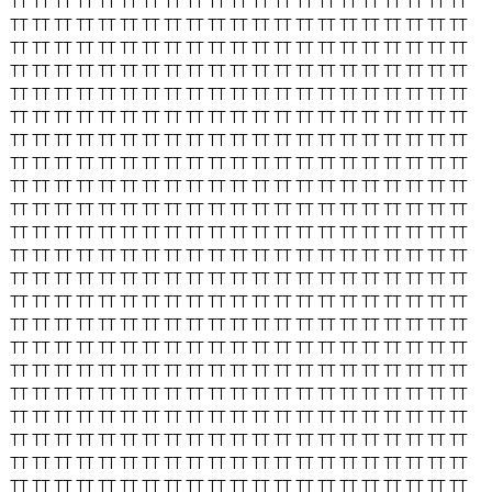
TT
TT
TT
TT
TT
TT
TT
TT
TT
TT
TT
TT
TT
TT
TT
TT
TT
TT
TT
TT
TT
TT
TT
TT
TT
TT
TT
TT
TT
TT
TT
TT
TT
TT
TT
TT
TT
TT
TT
TT
TT
TT
TT
TT
TT
TT
TT
TT
TT
TT
TT
TT
TT
TT
TT
TT
TT
TT
TT
TT
TT
TT
TT
TT
TT
TT
TT
TT
TT
TT
TT
TT
TT
TT
TT
TT
TT
TT
TT
TT
TT
TT
TT
TT
TT
TT
TT
TT
TT
TT
TT
TT
TT
TT
TT
TT
TT
TT
TT
TT
TT
TT
TT
TT
TT
TT
TT
TT
TT
TT
TT
TT
TT
TT
TT
TT
TT
TT
TT
TT
TT
TT
TT
TT
TT
TT
TT
TT
TT
TT
TT
TT
TT
TT
TT
TT
TT
TT
TT
TT
TT
TT
TT
TT
TT
TT
TT
TT
TT
TT
TT
TT
TT
TT
TT
TT
TT
TT
TT
TT
TT
TT
TT
TT
TT
TT
TT
TT
TT
TT
TT
TT
TT
TT
TT
TT
TT
TT
TT
TT
TT
TT
TT
TT
TT
TT
TT
TT
TT
TT
TT
TT
TT
TT
TT
TT
TT
TT
TT
TT
TT
TT
TT
TT
TT
TT
TT
TT
TT
TT
TT
TT
TT
TT
TT
TT
TT
TT
TT
TT
TT
TT
TT
TT
TT
TT
TT
TT
TT
TT
TT
TT
TT
TT
TT
TT
TT
TT
TT
TT
TT
TT
TT
TT
TT
TT
TT
TT
TT
TT
TT
TT
TT
TT
TT
TT
TT
TT
TT
TT
TT
TT
TT
TT
TT
TT
TT
TT
TT
TT
TT
TT
TT
TT
TT
TT
TT
TT
TT
TT
TT
TT
TT
TT
TT
TT
TT
TT
TT
TT
TT
TT
TT
TT
TT
TT
TT
TT
TT
TT
TT
TT
TT
TT
TT
TT
TT
TT
TT
TT
TT
TT
TT
TT
TT
TT
TT
TT
TT
TT
TT
TT
TT
TT
TT
TT
TT
TT
TT
TT
TT
TT
TT
TT
TT
TT
TT
TT
TT
TT
TT
TT
TT
TT
TT
TT
TT
TT
TT
TT
TT
TT
TT
TT
TT
TT
TT
TT
TT
TT
TT
TT
TT
TT
TT
TT
TT
TT
TT
TT
TT
TT
TT
TT
TT
TT
TT
TT
TT
TT
TT
TT
TT
TT
TT
TT
TT
TT
TT
TT
TT
TT
TT
TT
TT
TT
TT
TT
TT
TT
TT
TT
TT
TT
TT
TT
TT
TT
TT
TT
TT
TT
TT
TT
TT
TT
TT
TT
TT
TT
TT
TT
TT
TT
TT
TT
TT
TT
TT
TT
TT
TT
TT
TT
TT
TT
TT
TT
TT
TT
TT
TT
TT
TT
TT
TT
TT
TT
TT
TT
TT
TT
TT
TT
TT
TT
TT
TT
TT
TT
TT
TT